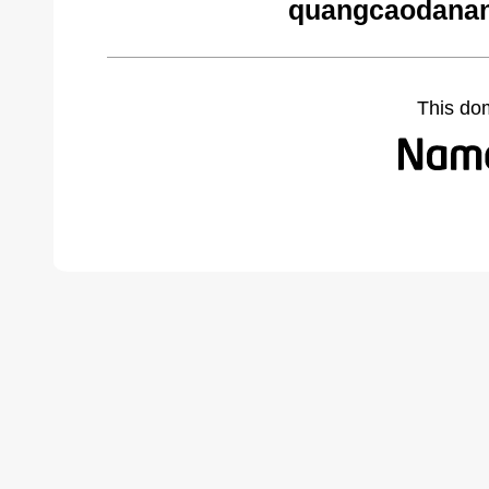
quangcaodanan
This do