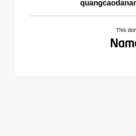
quangcaodanan
This do